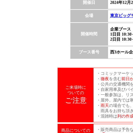
開催日
2024年12月
会場
東京ビッグ
企業ブース
開催時間
1日目 10:30
2日目 10:30
ブース番号
西3ホール企業
・コミックマーケ
・
徹夜
を含む
前日
・公共の交通機関
ご来場時に
・自家用車及びバ
ついての
・一般参加は、リ
ご注意
・屋外、屋内では
・
雨天
の場合でも
雨具をお持ち頂き
・混雑時は
列の作
・販売商品は予告
商品についての