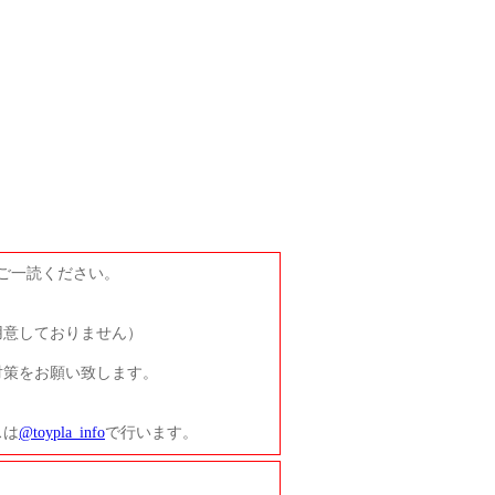
ご一読ください。
用意しておりません）
対策をお願い致します。
スは
@toypla_info
で行います。