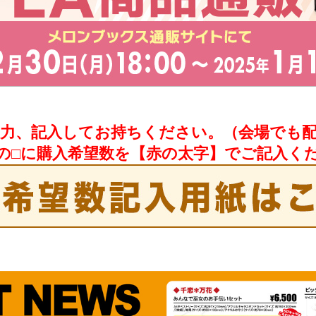
力、記入してお持ちください。（会場でも
の□に購入希望数を【赤の太字】でご記入く