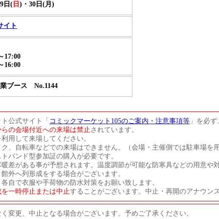
29日(
日
)・30日(月)
サイト
～17:00
～16:00
ブース No.1144
ット公式サイト「
コミックマーケット105のご案内・注意事項等
」を必ず
からの会場付近への来場は禁止
されています。
を利用して来場してください。
イク、自転車などでの来場はできません。（会場・主催側では駐車場を
ストバンド型参加証の購入が必要です。
寒暖差がある事が予想されます。温度調節が可能な防寒具などの用意や
、館外へ列形成をする場合がございます。
各自で衣服や手荷物の防水対策をお願い致します。
成を一時停止または中止
することがございます。中止・再開のアナウン
なく変更、中止となる場合がございます。予めご了承ください。