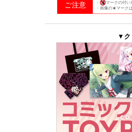
・
マークの付い
ご注意
・画像の★マーク
▼ク